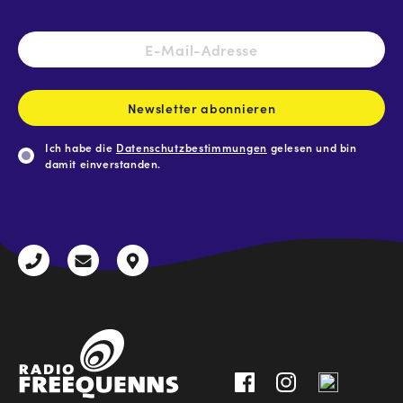
E-
Mail-
Adresse
*
Newsletter abonnieren
Ich habe die
Datenschutzbestimmungen
gelesen und bin
damit einverstanden.
CAPTCHA
+43
radio@freequenns.at
Kulturhausstraße
3612
9,
30111-
A-
0
8940
Liezen