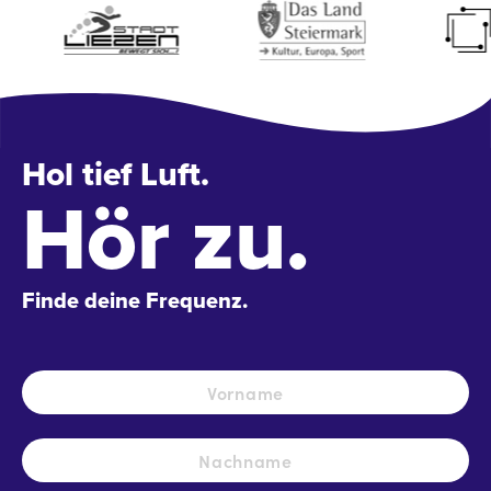
Hol tief Luft.
Hör zu.
Finde deine Frequenz.
Name
*
Vo
Na