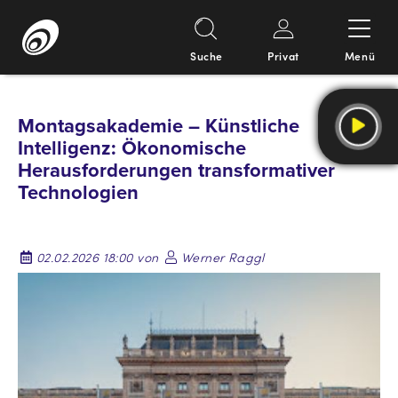
Suche
Privat
Menü
Springe
zum
Montagsakademie – Künstliche
Inhalt
Intelligenz: Ökonomische
Herausforderungen transformativer
Technologien
02.02.2026 18:00 von
Werner Raggl