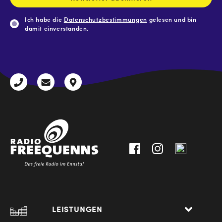
Ich habe die
Datenschutzbestimmungen
gelesen und bin
damit einverstanden.
CAPTCHA
+43
radio@freequenns.at
Kulturhausstraße
3612
9,
30111-
A-
0
8940
Liezen
LEISTUNGEN