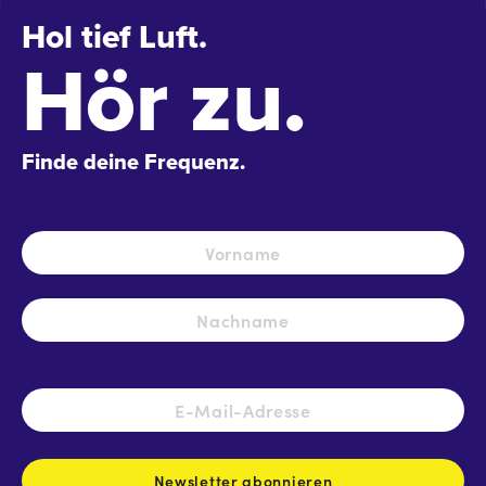
Hol tief Luft.
Hör zu.
Finde deine Frequenz.
Name
*
Vo
Na
E-
Mail-
Adresse
*
Newsletter abonnieren