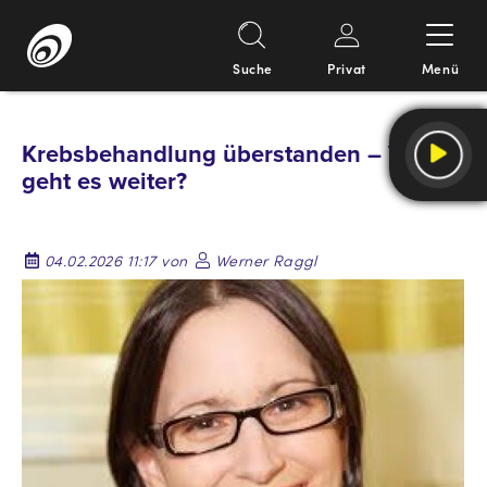
Suche
Privat
Menü
Springe
zum
Krebsbehandlung überstanden – Wie
Inhalt
geht es weiter?
04.02.2026 11:17 von
Werner Raggl