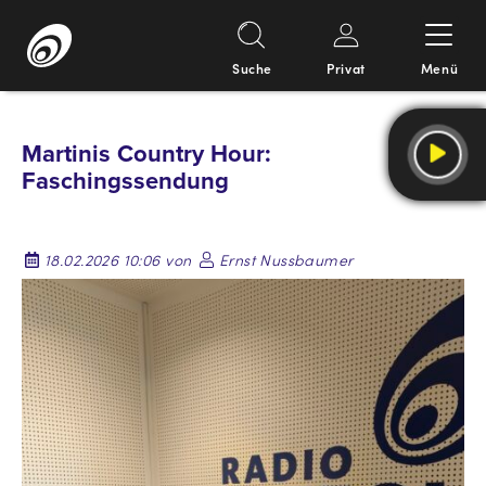
Suche
Privat
Menü
Springe
zum
Martinis Country Hour:
Inhalt
Faschingssendung
18.02.2026 10:06 von
Ernst Nussbaumer