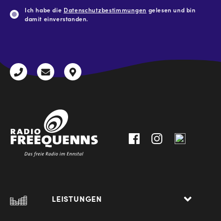
Ich habe die
Datenschutzbestimmungen
gelesen und bin
damit einverstanden.
CAPTCHA
+43
radio@freequenns.at
Kulturhausstraße
3612
9,
30111-
A-
0
8940
Liezen
LEISTUNGEN