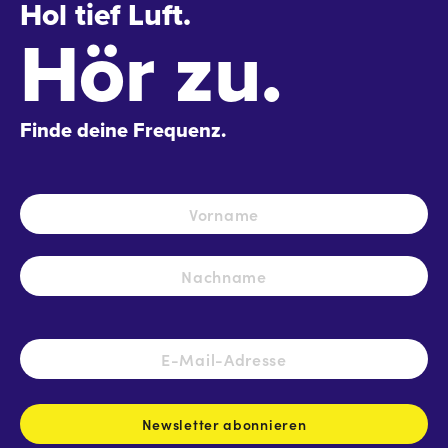
Hol tief Luft.
Hör zu.
Finde deine Frequenz.
Name
*
Vo
Na
E-
Mail-
Adresse
*
Newsletter abonnieren