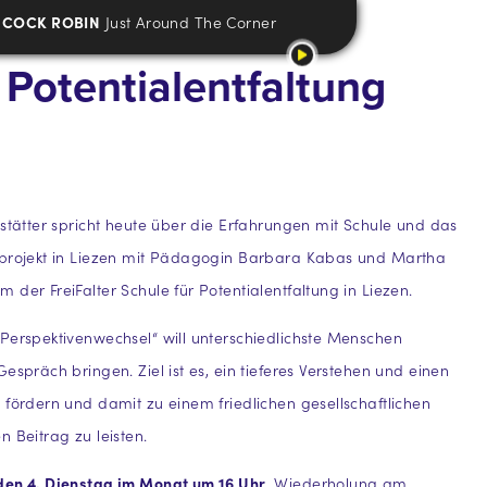
COCK ROBIN
Just Around The Corner
 Potentialentfaltung
dstätter spricht heute über die Erfahrungen mit Schule und das
lprojekt in Liezen mit Pädagogin Barbara Kabas und Martha
 der FreiFalter Schule für Potentialentfaltung in Liezen.
Perspektivenwechsel“ will unterschiedlichste Menschen
espräch bringen. Ziel ist es, ein tieferes Verstehen und einen
 fördern und damit zu einem friedlichen gesellschaftlichen
n Beitrag zu leisten.
den 4. Dienstag im Monat um 16 Uhr
, Wiederholung am