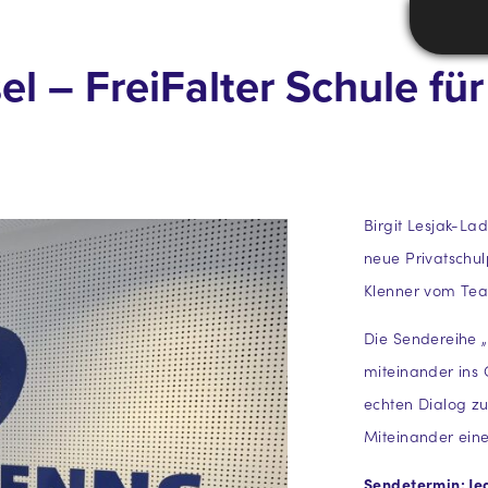
 – FreiFalter Schule für
Birgit Lesjak-La
neue Privatschu
Klenner vom Team
Die Sendereihe „
miteinander ins G
echten Dialog zu
Miteinander eine
Sendetermin: Je