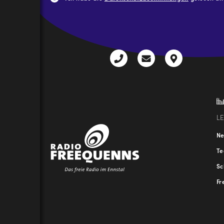
CAPTCHA
+43
radio@freequenns
Kulturhauss
3612
9,
30111-
A-
0
8940
Liezen
L
N
T
Sc
Fr