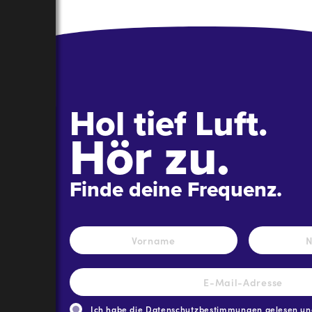
Hol tief Luft.
Hör zu.
Finde deine Frequenz.
Name
*
Vorname
E-
Mail-
Adresse
*
Ich habe die
Datenschutzbestimmungen
gelesen und