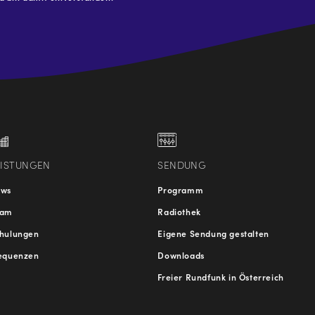
.at
traße
EISTUNGEN
SENDUNG
ews
Programm
eam
Radiothek
hulungen
Eigene Sendung gestalten
equenzen
Downloads
Freier Rundfunk in Österreich