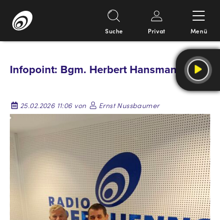
Suche
Privat
Menü
Springe
zum
Infopoint: Bgm. Herbert Hansmann
Inhalt
25.02.2026 11:06 von
Ernst Nussbaumer