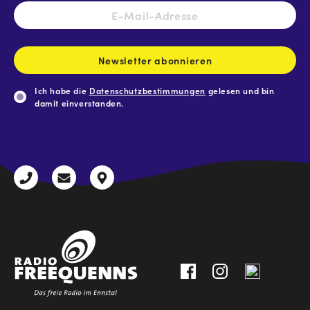
E-
Mail-
Adresse
*
Newsletter abonnieren
Ich habe die
Datenschutzbestimmungen
gelesen und bin
damit einverstanden.
CAPTCHA
+43
radio@freequenns.at
Kulturhausstraße
3612
9,
30111-
A-
0
8940
Liezen