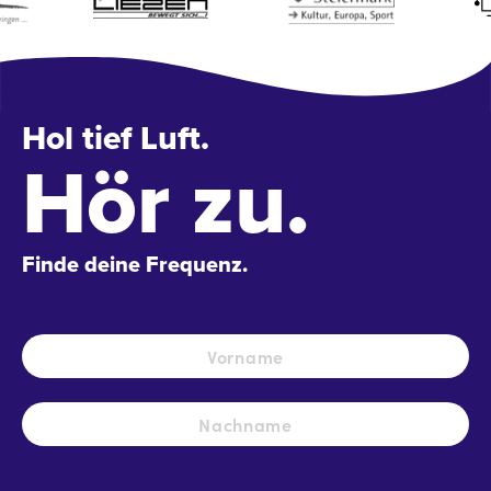
Hol tief Luft.
Hör zu.
Finde deine Frequenz.
Name
*
Vo
Na