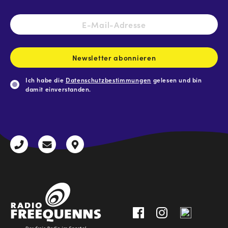
E-
Mail-
Adresse
*
Newsletter abonnieren
Ich habe die
Datenschutzbestimmungen
gelesen und bin
damit einverstanden.
CAPTCHA
+43
radio@freequenns.at
Kulturhausstraße
3612
9,
30111-
A-
0
8940
Liezen