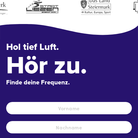
Hol tief Luft.
Hör zu.
Finde deine Frequenz.
Name
*
Vo
Na