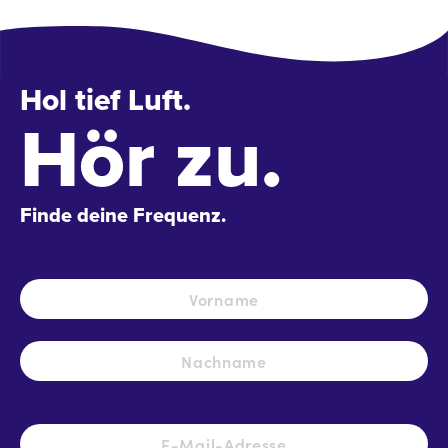
Hol tief Luft.
Hör zu.
Finde deine Frequenz.
Name
*
Vo
Na
E-