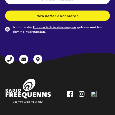
Mail-
Adresse
*
Newsletter abonnieren
Ich habe die
Datenschutzbestimmungen
gelesen und bin
damit einverstanden.
CAPTCHA
+43
radio@freequenns.at
Kulturhausstraße
3612
9,
30111-
A-
0
8940
Liezen