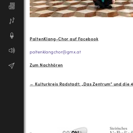
PaltenKlang-Chor auf Facebook
paltenklangchor@gmx.at
Zum Nachhören
Beitrags-
← Kulturkreis Radstadt: „Das Zentrum“ und die 
Navigation