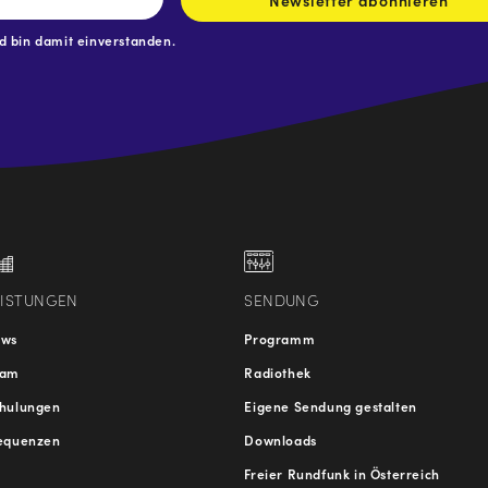
Newsletter abonnieren
 bin damit einverstanden.
.at
traße
EISTUNGEN
SENDUNG
ews
Programm
eam
Radiothek
hulungen
Eigene Sendung gestalten
equenzen
Downloads
Freier Rundfunk in Österreich