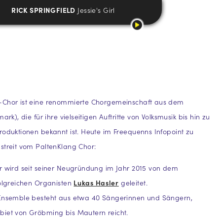
RICK SPRINGFIELD
Jessie's Girl
-Chor ist eine renommierte Chorgemeinschaft aus dem
mark), die für ihre vielseitigen Auftritte von Volksmusik bis hin zu
roduktionen bekannt ist. Heute im Freequenns Infopoint zu
streit vom PaltenKlang Chor:
r wird seit seiner Neugründung im Jahr 2015 von dem
folgreichen Organisten
Lukas Hasler
geleitet.
 Ensemble besteht aus etwa 40 Sängerinnen und Sängern,
biet von Gröbming bis Mautern reicht.