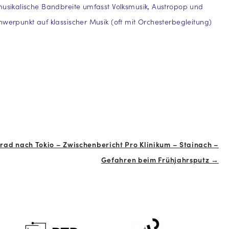
musikalische Bandbreite umfasst Volksmusik, Austropop und
hwerpunkt auf klassischer Musik (oft mit Orchesterbegleitung)
rad nach Tokio – Zwischenbericht Pro Klinikum – Stainach –
Gefahren beim Frühjahrsputz →