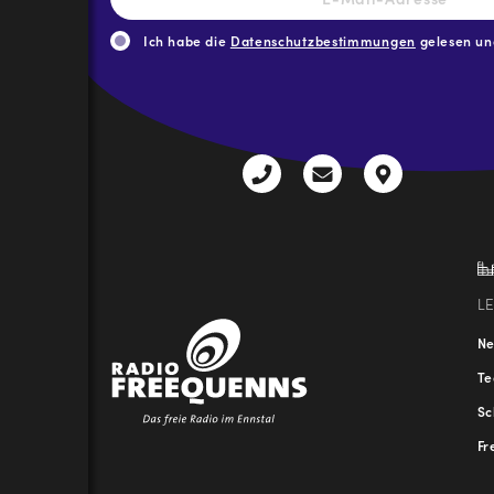
Mail-
Adresse
*
Ich habe die
Datenschutzbestimmungen
gelesen und
CAPTCHA
+43
radio@freequenns
Kulturhauss
3612
9,
30111-
A-
0
8940
Liezen
L
N
T
Sc
Fr