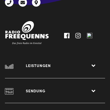
+43
radio@freequenns.at
Kulturhausstraße
3612
9,
30111-
A-
0
8940
Liezen
LEISTUNGEN
SENDUNG