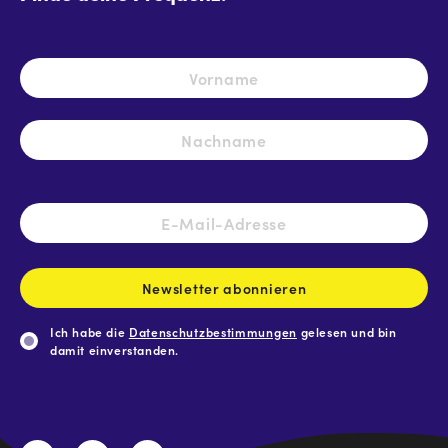
Name
*
Vo
Na
E-
Mail-
Adresse
*
Newsletter abonnieren
Ich habe die
Datenschutzbestimmungen
gelesen und bin
damit einverstanden.
CAPTCHA