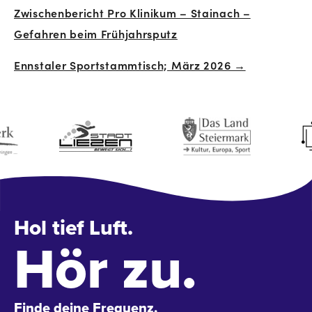
Zwischenbericht Pro Klinikum – Stainach –
Navigation
Gefahren beim Frühjahrsputz
Ennstaler Sportstammtisch; März 2026 →
Hol tief Luft.
Hör zu.
Finde deine Frequenz.