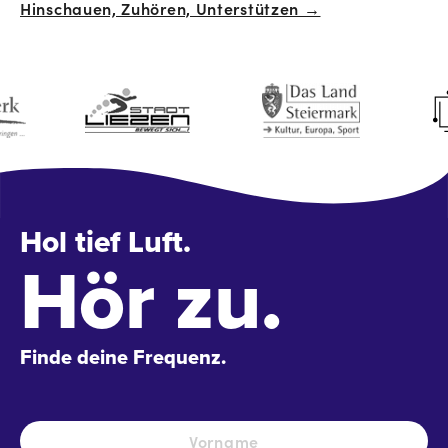
Hinschauen, Zuhören, Unterstützen →
Hol tief Luft.
Hör zu.
Finde deine Frequenz.
Name
*
Vo