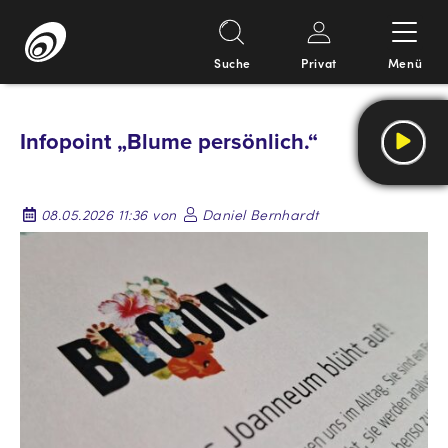
Suche
Privat
Menü
Springe
zum
Infopoint „Blume persönlich.“
Inhalt
08.05.2026 11:36 von
Daniel Bernhardt