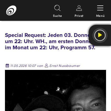
Suche
Privat
Menü
Springe
zum
Special Request: Jeden 03. Donnerstag
Inhalt
um 22: Uhr. WH., am ersten Donnerstag
im Monat um 22: Uhr, Programm 57.
11.05.2026 10:07 von
Ernst Nussbaumer