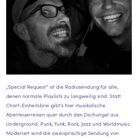
„Special Request“ ist die Radiosendung für alle,
denen normale Playlists zu langweilig sind. Statt
Chart-Einheitsbrei gibt’s hier musikalische
Abenteuerreisen quer durch den Dschungel aus
Underground, Punk, Funk, Rock, Jazz und Worldmusic.
Moderiert wird die zweisprachige Sendung von