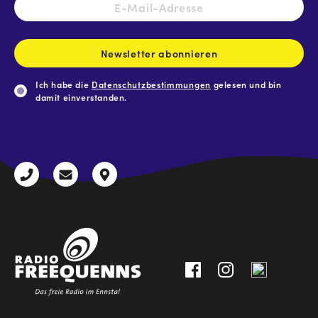
Mail-
Adresse
*
Newsletter abonnieren
Ich habe die
Datenschutzbestimmungen
gelesen und bin
damit einverstanden.
CAPTCHA
+43
radio@freequenns.at
Kulturhausstraße
3612
9,
30111-
A-
0
8940
Liezen