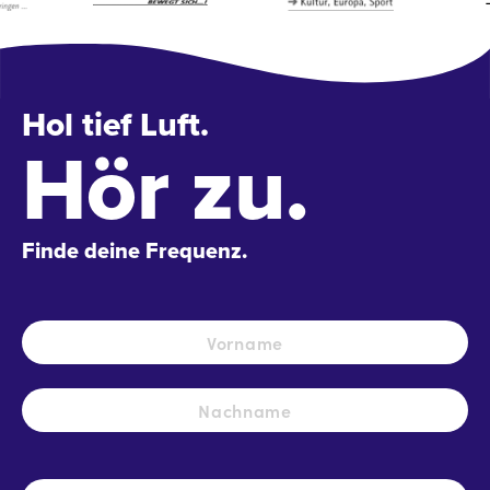
Hol tief Luft.
Hör zu.
Finde deine Frequenz.
Name
*
Vo
Na
E-