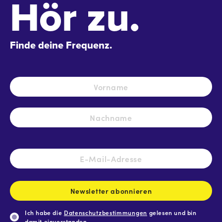
Hör zu.
Finde deine Frequenz.
Name
*
Vo
Na
E-
Mail-
Adresse
*
Newsletter abonnieren
Ich habe die
Datenschutzbestimmungen
gelesen und bin
damit einverstanden.