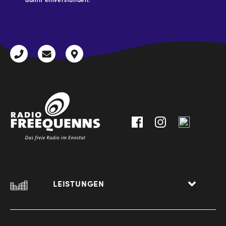
CAPTCHA
+43
radio@freequenns.at
Kulturhausstraße
3612
9,
30111-
A-
0
8940
Liezen
LEISTUNGEN