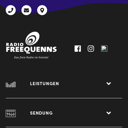
+43
radio@freequenns.at
Kulturhausstraße
3612
9,
30111-
A-
0
8940
Liezen
LEISTUNGEN
SENDUNG