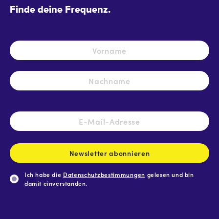
Finde deine Frequenz.
Name
*
Vo
Na
E-
Mail-
Adresse
*
Newsletter abonnieren
Ich habe die
Datenschutzbestimmungen
gelesen und bin
damit einverstanden.
CAPTCHA