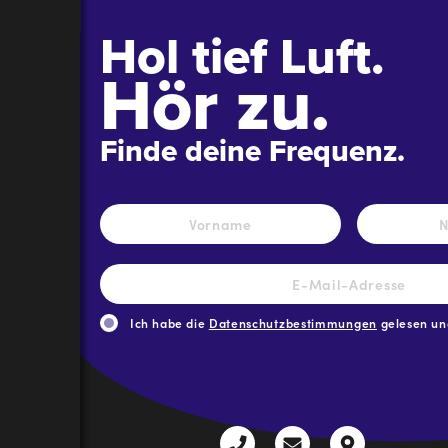
Hol tief Luft.
Hör zu.
Finde deine Frequenz.
Name
*
Vorname
E-
Mail-
Adresse
*
Ich habe die
Datenschutzbestimmungen
gelesen und
CAPTCHA
+43
radio@freequenns
Kulturhauss