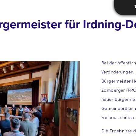
rgermeister für Irdning-
Bei der öffentli
Veränderungen. 
Bürgermeister H
Zamberger (FPÖ)
neuer Bürgermeis
Gemeinderät:inn
Fachausschüsse 
Die Ergebnisse 