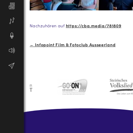
Nachzuhören auf
https://cba.media/781809
Beitrags-
← Infopoint Film & Fotoclub Ausseerland
Navigation