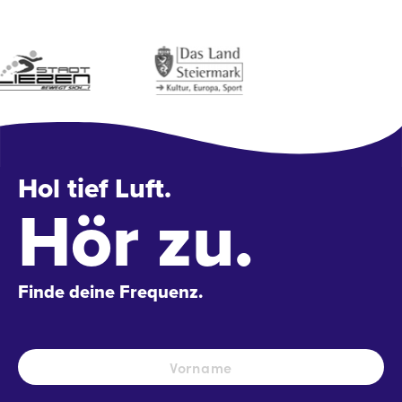
Hol tief Luft.
Hör zu.
Finde deine Frequenz.
Name
*
Vo