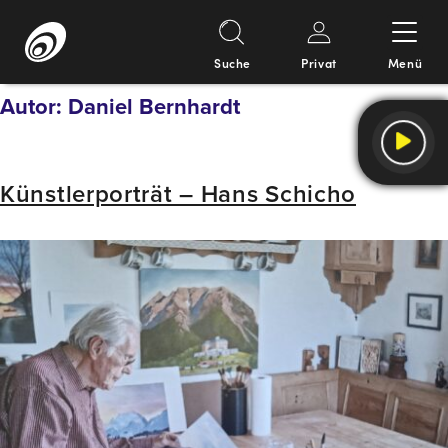
Suche
Privat
Menü
Springe
Autor:
Daniel Bernhardt
zum
Inhalt
Künstlerporträt – Hans Schicho