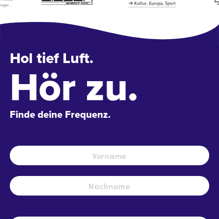
Hol tief Luft.
Hör zu.
Finde deine Frequenz.
Name
*
Vo
Na