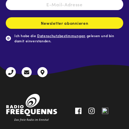
E-
Mail-
Adresse
*
Newsletter abonnieren
Ich habe die
Datenschutzbestimmungen
gelesen und bin
damit einverstanden.
CAPTCHA
+43
radio@freequenns.at
Kulturhausstraße
3612
9,
30111-
A-
0
8940
Liezen