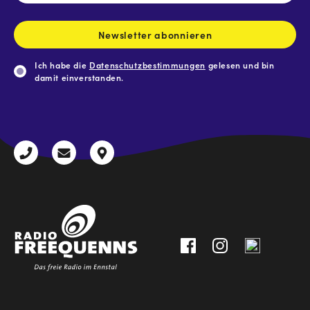
Adresse
*
Newsletter abonnieren
Ich habe die
Datenschutzbestimmungen
gelesen und bin
damit einverstanden.
CAPTCHA
+43
radio@freequenns.at
Kulturhausstraße
3612
9,
30111-
A-
0
8940
Liezen