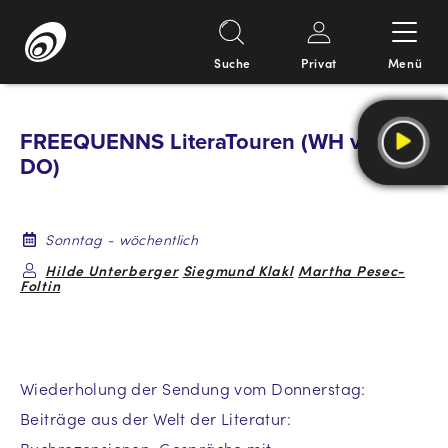
Suche
Privat
Menü
Springe
zum
FREEQUENNS LiteraTouren (WH vom
Inhalt
DO)
Sonntag - wöchentlich
Hilde Unterberger
Siegmund Klakl
Martha Pesec-
Foltin
Wiederholung der Sendung vom Donnerstag:
Beiträge aus der Welt der Literatur: