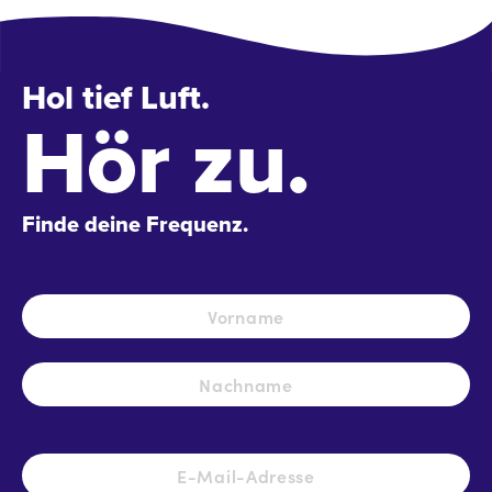
Hol tief Luft.
Hör zu.
Finde deine Frequenz.
Name
*
Vo
Na
E-
Mail-