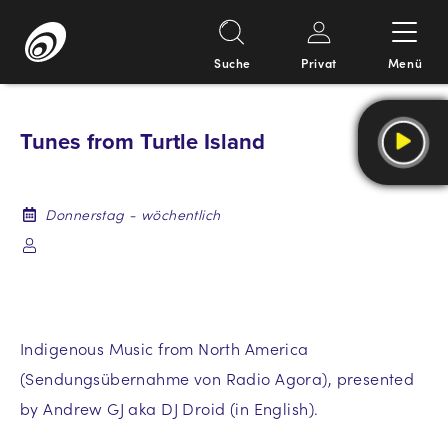
Suche
Privat
Menü
Springe
zum
Tunes from Turtle Island
Inhalt
Donnerstag - wöchentlich
Indigenous Music from North America
(Sendungsübernahme von Radio Agora), presented
by Andrew GJ aka DJ Droid (in English).