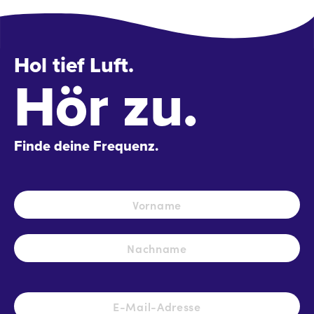
Hol tief Luft.
Hör zu.
Finde deine Frequenz.
Name
*
Vo
Na
E-
Mail-