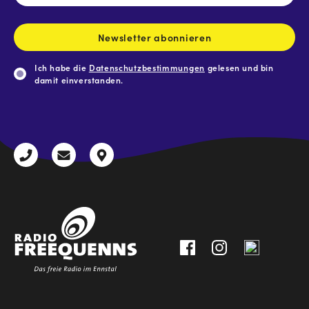
Adresse
*
Newsletter abonnieren
Ich habe die
Datenschutzbestimmungen
gelesen und bin
damit einverstanden.
CAPTCHA
+43
radio@freequenns.at
Kulturhausstraße
3612
9,
30111-
A-
0
8940
Liezen