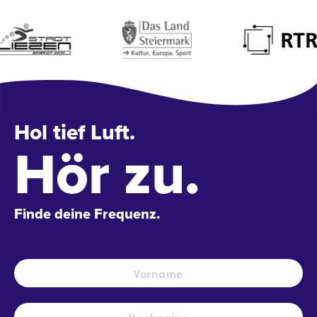
Hol tief Luft.
Hör zu.
Finde deine Frequenz.
Name
*
Vo
Na