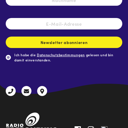
E-
Mail-
Adresse
*
Newsletter abonnieren
Ich habe die
Datenschutzbestimmungen
gelesen und bin
damit einverstanden.
CAPTCHA
+43
radio@freequenns.at
Kulturhausstraße
3612
9,
30111-
A-
0
8940
Liezen