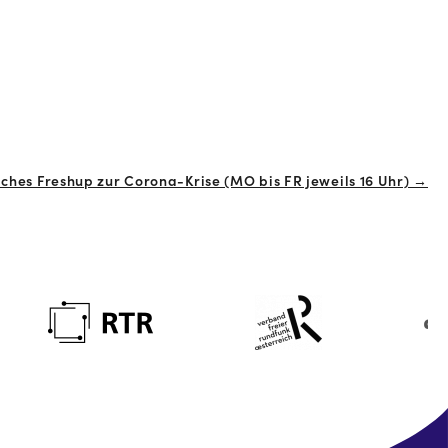
ches Freshup zur Corona-Krise (MO bis FR jeweils 16 Uhr) →