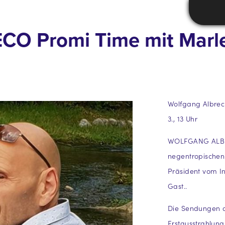
 ECO Promi Time mit Marl
Wolfgang Albrech
3., 13 Uhr
WOLFGANG ALBREC
negentropischen 
Präsident vom In
Gast..
Die Sendungen d
Erstausstrahlung