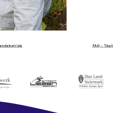
Sendebetrieb
FAQ – Tägli