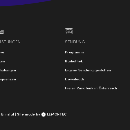
.at
traße
EISTUNGEN
SENDUNG
ews
Programm
eam
Radiothek
hulungen
Eigene Sendung gestalten
equenzen
Downloads
Freier Rundfunk in Österreich
 Ennstal |
Site made by
LEMONTEC