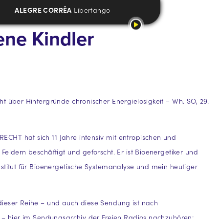
ALEGRE CORRÊA
Libertango
ene Kindler
t über Hintergründe chronischer Energielosigkeit – Wh. SO, 29.
HT hat sich 11 Jahre intensiv mit entropischen und
Feldern beschäftigt und geforscht. Er ist Bioenergetiker und
stitut für Bioenergetische Systemanalyse und mein heutiger
ieser Reihe – und auch diese Sendung ist nach
 – hier im Sendungsarchiv der Freien Radios nachzuhören: