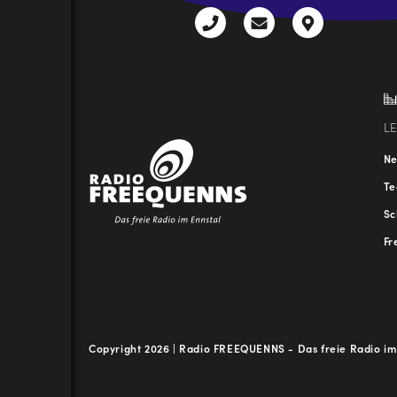
+43
radio@freequenns
Kulturhauss
3612
9,
30111-
A-
0
8940
Liezen
L
N
T
Sc
Fr
Copyright 2026 | Radio FREEQUENNS - Das freie Radio im