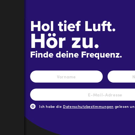
Hol tief Luft.
Hör zu.
Finde deine Frequenz.
Name
*
Vorname
E-
Mail-
Adresse
*
Ich habe die
Datenschutzbestimmungen
gelesen und
CAPTCHA