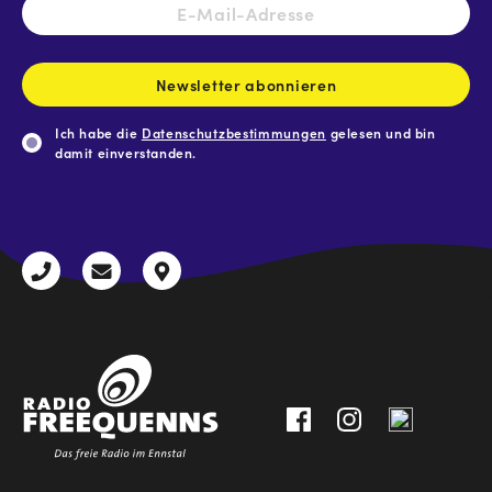
E-
Mail-
Adresse
*
Newsletter abonnieren
Ich habe die
Datenschutzbestimmungen
gelesen und bin
damit einverstanden.
CAPTCHA
+43
radio@freequenns.at
Kulturhausstraße
3612
9,
30111-
A-
0
8940
Liezen