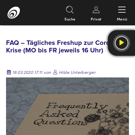
Suche
Privat
Menü
Springe
zum
FAQ – Tägliches Freshup zur Corona-
Inhalt
Krise (MO bis FR jeweils 16 Uhr)
19.03.2020 17:11 von
Hilde Unterberger