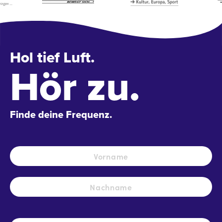
Hol tief Luft.
Hör zu.
Finde deine Frequenz.
Name
*
Vo
Na