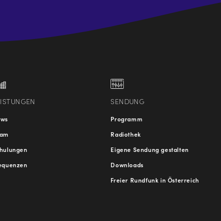
.at
traße
EISTUNGEN
SENDUNG
ews
Programm
eam
Radiothek
hulungen
Eigene Sendung gestalten
equenzen
Downloads
Freier Rundfunk in Österreich