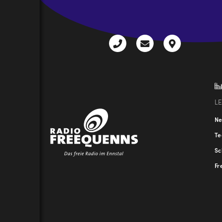
CAPTCHA
+43
radio@freequenns
Kulturhauss
3612
9,
30111-
A-
0
8940
Liezen
L
N
T
Sc
Fr