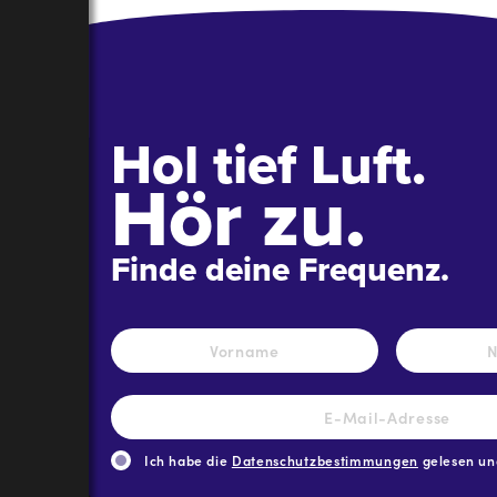
Hol tief Luft.
Hör zu.
Finde deine Frequenz.
Name
*
Vorname
E-
Mail-
Adresse
*
Ich habe die
Datenschutzbestimmungen
gelesen und