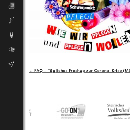
Beitrags-
← FAQ – Tägliches Freshup zur Corona-Krise (MO 
Navigation