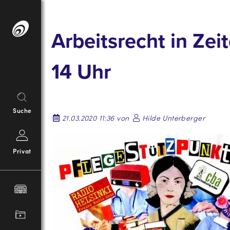
Springe
zum
Arbeitsrecht in Ze
Inhalt
14 Uhr
Suche
21.03.2020 11:36 von
Hilde Unterberger
Privat