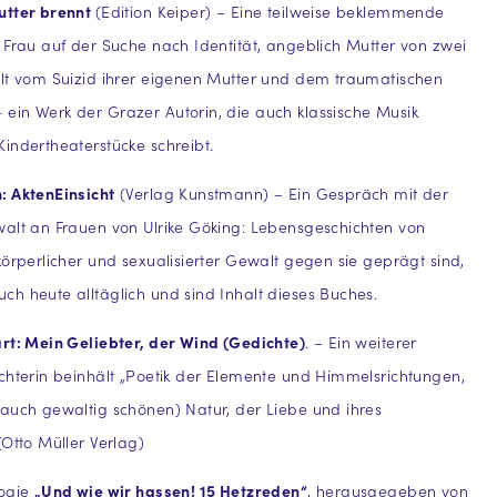
utter brennt
(Edition Keiper) – Eine teilweise beklemmende
 Frau auf der Suche nach Identität, angeblich Mutter von zwei
olt vom Suizid ihrer eigenen Mutter und dem traumatischen
in Werk der Grazer Autorin, die auch klassische Musik
indertheaterstücke schreibt.
: AktenEinsicht
(Verlag Kunstmann) – Ein Gespräch mit der
alt an Frauen von Ulrike Göking: Lebensgeschichten von
körperlicher und sexualisierter Gewalt gegen sie geprägt sind,
h heute alltäglich und sind Inhalt dieses Buches.
rt: Mein Geliebter, der Wind (Gedichte)
. – Ein weiterer
chterin beinhält „Poetik der Elemente und Himmelsrichtungen,
auch gewaltig schönen) Natur, der Liebe und ihres
(Otto Müller Verlag)
logie
„Und wie wir hassen! 15 Hetzreden“
, herausgegeben von