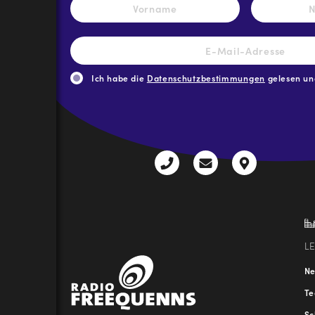
Vorname
E-
Mail-
Adresse
*
Ich habe die
Datenschutzbestimmungen
gelesen und
CAPTCHA
+43
radio@freequenns
Kulturhauss
3612
9,
30111-
A-
0
8940
Liezen
L
N
T
Sc