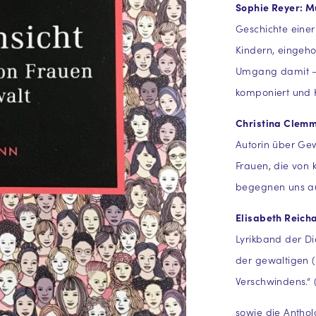
Sophie Reyer: M
Geschichte einer
Kindern, eingeh
Umgang damit – e
komponiert und K
Christina Clemm
Autorin über Gew
Frauen, die von 
begegnen uns auc
Elisabeth Reicha
Lyrikband der Di
der gewaltigen (
Verschwindens.“ 
sowie die Antho