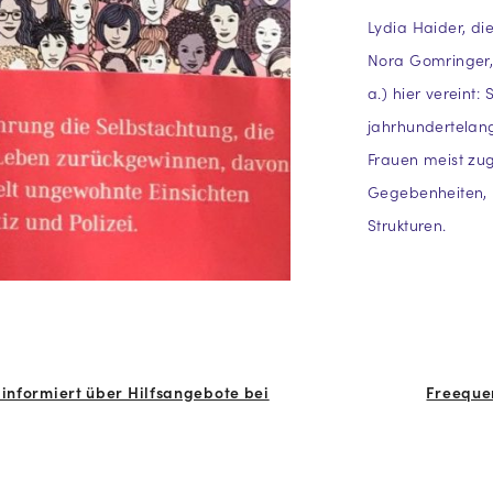
Lydia Haider, di
Nora Gomringer, 
a.) hier vereint
jahrhundertelang
Frauen meist zu
Gegebenheiten, 
Strukturen.
 informiert über Hilfsangebote bei
Freequen