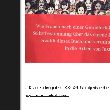
Beitrags-
← DI, 14.4.: Infopoint – GO-ON Suizidprävention
psychischen Belastungen
Navigation