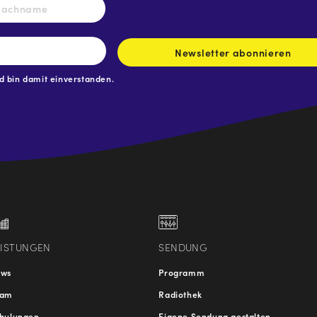
Nachname
Newsletter abonnieren
 bin damit einverstanden.
.at
traße
EISTUNGEN
SENDUNG
ews
Programm
eam
Radiothek
hulungen
Eigene Sendung gestalten