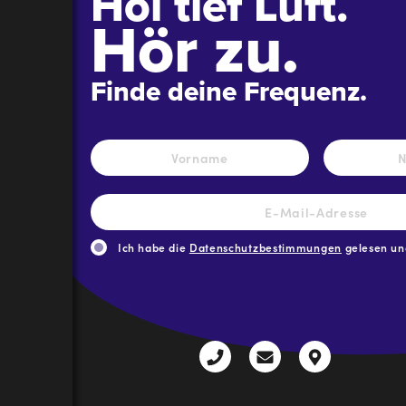
Hol tief Luft.
Hör zu.
Finde deine Frequenz.
Name
*
Vorname
E-
Mail-
Adresse
*
Ich habe die
Datenschutzbestimmungen
gelesen und
CAPTCHA
+43
radio@freequenns
Kulturhauss
3612
9,