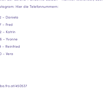
stagram: Hier die Telefonnummern:
2 – Daniela
7 – Fred
 – Katrin
6 – Yvonne
 – Reinfried
0 – Vera
cba.fro.at/450537