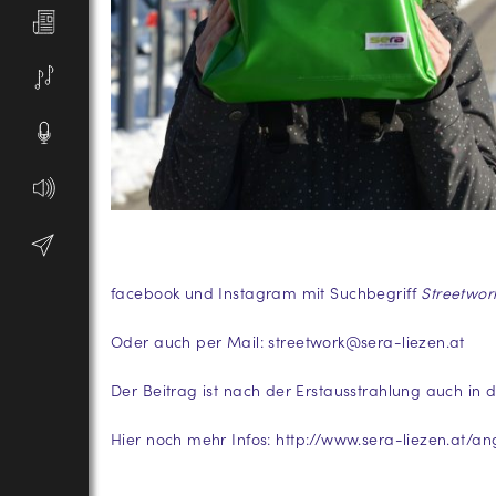
facebook und Instagram mit Suchbegriff
Streetwor
Oder auch per Mail:
streetwork@sera-liezen.at
Der Beitrag ist nach der Erstausstrahlung auch in 
Hier noch mehr Infos:
http://www.sera-liezen.at/an