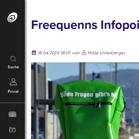
Springe
zum
Freequenns Infopoi
Inhalt
16.04.2020 18:07 von
Hilde Unterberger
Suche
Privat