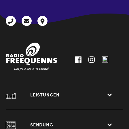
+43
radio@freequenns.at
Kulturhausstraße
3612
9,
30111-
A-
0
8940
Liezen
LEISTUNGEN
SENDUNG