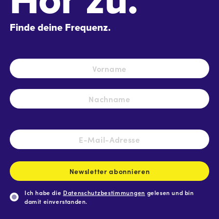
Hör zu.
Finde deine Frequenz.
Name
*
Vo
Na
E-
Mail-
Adresse
*
Newsletter abonnieren
Ich habe die
Datenschutzbestimmungen
gelesen und bin
damit einverstanden.
CAPTCHA