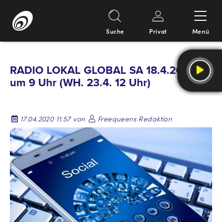
Suche
Privat
Menü
Springe
zum
RADIO LOKAL GLOBAL SA 18.4.2020
Inhalt
um 9 Uhr (WH. 23.4. 12 Uhr)
17.04.2020 11:57 von
Freequeens Redaktion