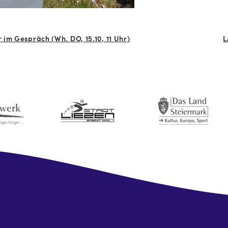
im Gespräch (Wh. DO, 15.10, 11 Uhr)
L