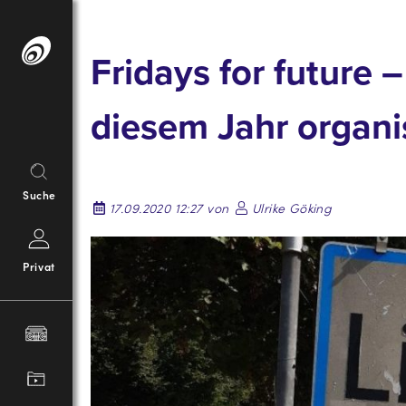
Springe
zum
Fridays for future 
Inhalt
diesem Jahr organi
Suche
17.09.2020 12:27 von
Ulrike Göking
Privat