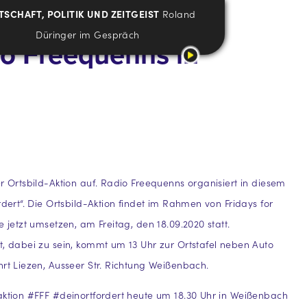
TSCHAFT, POLITIK UND ZEITGEIST
Roland
Düringer im Gespräch
dio Freequenns in
er Ortsbild-Aktion auf. Radio Freequenns organisiert in diesem
rdert“. Die Ortsbild-Aktion findet im Rahmen von Fridays for
e jetzt umsetzen, am Freitag, den 18.09.2020 statt.
t, dabei zu sein, kommt um 13 Uhr zur Ortstafel neben Auto
hrt Liezen, Ausseer Str. Richtung Weißenbach.
aktion #FFF #deinortfordert heute um 18.30 Uhr in Weißenbach