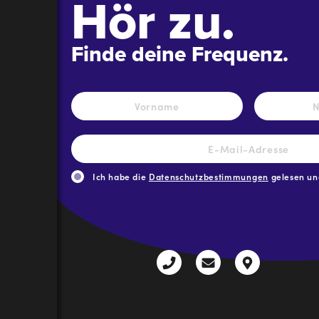
Hör zu.
Finde deine Frequenz.
Name
*
Vorname
E-
Mail-
Adresse
*
Ich habe die
Datenschutzbestimmungen
gelesen und
CAPTCHA
+43
radio@freequenns
Kulturhauss
3612
9,
30111-
A-