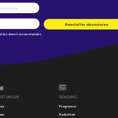
Nachname
Newsletter abonnieren
 bin damit einverstanden.
.at
traße
EISTUNGEN
SENDUNG
ews
Programm
eam
Radiothek