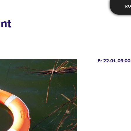
RO
int
Fr 22.01. 09:0