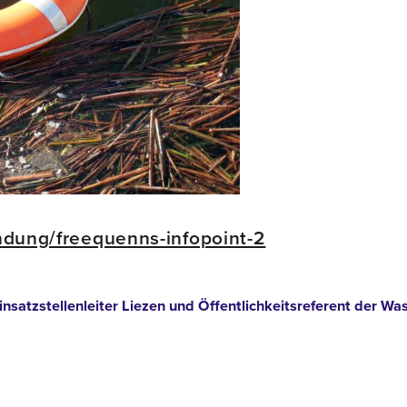
endung/freequenns-infopoint-2
nsatzstellenleiter Liezen und Öffentlichkeitsreferent der Wa