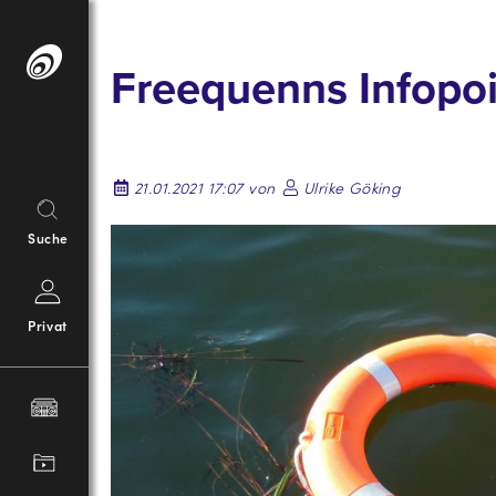
Springe
zum
Freequenns Infopo
Inhalt
21.01.2021 17:07 von
Ulrike Göking
Suche
Privat