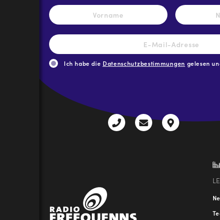
Name
*
Vorname
E-
Mail-
Adresse
*
Ich habe die
Datenschutzbestimmungen
gelesen und
CAPTCHA
+43
radio@freequenns
Kulturhauss
3612
9,
30111-
A-
0
8940
Liezen
L
N
T