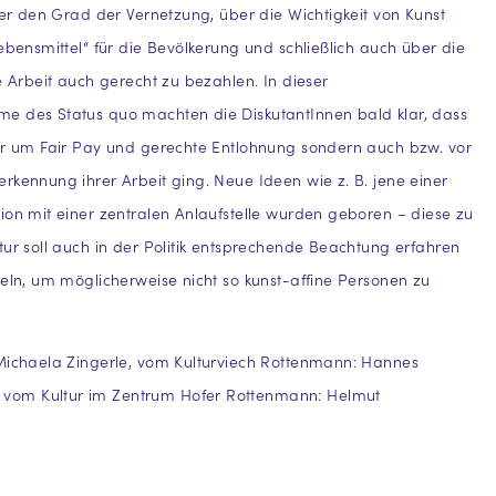
über den Grad der Vernetzung, über die Wichtigkeit von Kunst
Lebensmittel“ für die Bevölkerung und schließlich auch über die
se Arbeit auch gerecht zu bezahlen. In dieser
e des Status quo machten die DiskutantInnen bald klar, dass
ur um Fair Pay und gerechte Entlohnung sondern auch bzw. vor
rkennung ihrer Arbeit ging. Neue Ideen wie z. B. jene einer
ion mit einer zentralen Anlaufstelle wurden geboren – diese zu
tur soll auch in der Politik entsprechende Beachtung erfahren
keln, um möglicherweise nicht so kunst-affine Personen zu
d Michaela Zingerle, vom Kulturviech Rottenmann: Hannes
, vom Kultur im Zentrum Hofer Rottenmann: Helmut