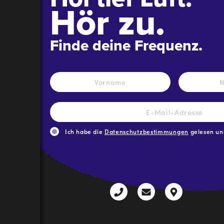
Hör zu.
Finde deine Frequenz.
Name
*
Vorname
E-
Mail-
Adresse
*
Ich habe die
Datenschutzbestimmungen
gelesen und
CAPTCHA
+43
radio@freequenns
Kulturhauss
3612
9,
30111-
A-