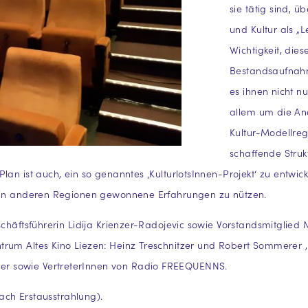
sie tätig sind, 
und Kultur als „
Wichtigkeit, die
Bestandsaufnahm
es ihnen nicht n
allem um die Ane
Kultur-Modellreg
schaffende Struk
lan ist auch, ein so genanntes ‚KulturlotsInnen-Projekt‘ zu entwic
s in anderen Regionen gewonnene Erfahrungen zu nützen.
schäftsführerin Lidija Krienzer-Radojevic sowie Vorstandsmitglie
trum Altes Kino Liezen: Heinz Treschnitzer und Robert Sommerer 
r sowie VertreterInnen von Radio FREEQUENNS.
ach Erstausstrahlung).