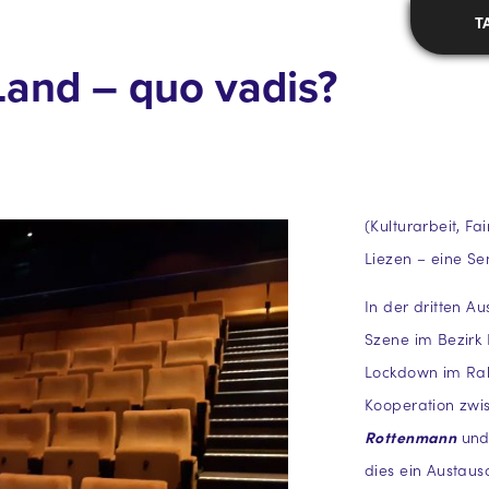
T
Land – quo vadis?
(Kulturarbeit, Fa
Liezen – eine Se
In der dritten A
Szene im Bezirk 
Lockdown im Rah
Kooperation zwi
Rottenmann
un
dies ein Austaus