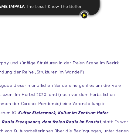
AME IMPALA
The Less I Know The Better
irpay und künftige Strukturen in der Freien Szene im Bezirk
ndung der Reihe „Strukturen im Wandel“)
usgabe dieser monatlichen Sendereihe geht es um die Freie
Liezen. Im Herbst 2020 fand (noch vor dem herbstlichen
men der Corona-Pandemie) eine Veranstaltung in
schen IG
Kultur Steiermark, Kultur im Zentrum Hofer
d
Radio Freequenns, dem freien Radio im Ennstal
, statt: Es war
ch von KulturarbeiterInnen über die Bedingungen, unter denen