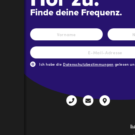
Finde deine Frequenz.
Name
*
Vorname
E-
Mail-
Adresse
*
Ich habe die
Datenschutzbestimmungen
gelesen und
CAPTCHA
+43
radio@freequenns
Kulturhauss
3612
9,
30111-
A-
0
8940