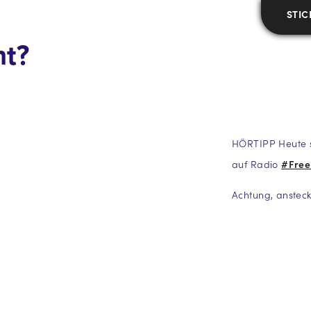
STIC
ht?
HÖRTIPP Heute s
auf Radio
#Free
Achtung, anstec