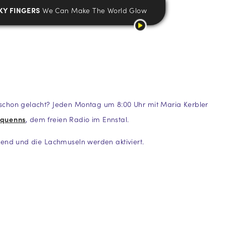
KY FINGERS
We Can Make The World Glow
chon gelacht? Jeden Montag um 8:00 Uhr mit Maria Kerbler
quenns
, dem freien Radio im Ennstal.
kend und die Lachmuseln werden aktiviert.