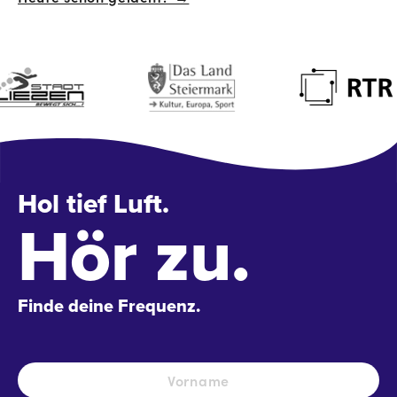
Navigation
Hol tief Luft.
Hör zu.
Finde deine Frequenz.
Name
*
Vo