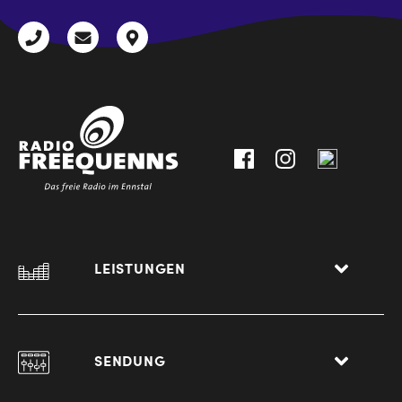
+43
radio@freequenns.at
Kulturhausstraße
3612
9,
30111-
A-
0
8940
Liezen
LEISTUNGEN
SENDUNG