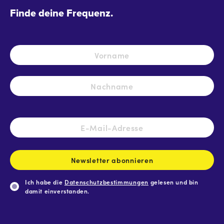
Finde deine Frequenz.
Name
*
Vo
Na
E-
Mail-
Adresse
*
Newsletter abonnieren
Ich habe die
Datenschutzbestimmungen
gelesen und bin
damit einverstanden.
CAPTCHA