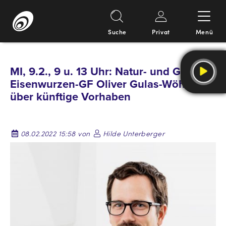
Suche
Privat
Menü
Springe
zum
MI, 9.2., 9 u. 13 Uhr: Natur- und Geopark
Inhalt
Eisenwurzen-GF Oliver Gulas-Wöhri
über künftige Vorhaben
08.02.2022 15:58 von
Hilde Unterberger