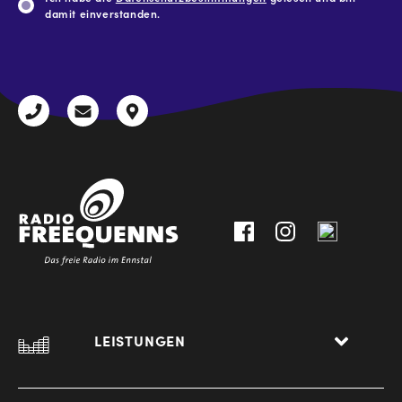
damit einverstanden.
CAPTCHA
+43
radio@freequenns.at
Kulturhausstraße
3612
9,
30111-
A-
0
8940
Liezen
LEISTUNGEN