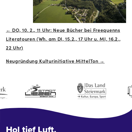
← DO, 10. 2., 11 Uhr: Neue Bücher bei Freequenns
Beitrags-
Literatouren (Wh. am DI, 15.2., 17 Uhr u. MI, 16.2.,
Navigation
22 Uhr)
Neugründung Kulturinitiative MittelTon →
Hol tief Luft.