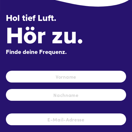
Hol tief Luft.
Hör zu.
Finde deine Frequenz.
Name
*
Vo
Na
E-
Mail-
Adresse
*