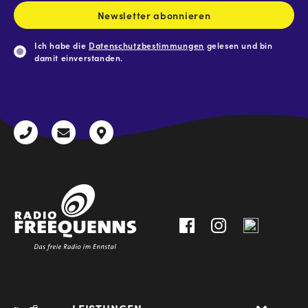
Newsletter abonnieren
Ich habe die
Datenschutzbestimmungen
gelesen und bin
damit einverstanden.
CAPTCHA
+43
radio@freequenns.at
Kulturhausstraße
3612
9,
30111-
A-
0
8940
Liezen