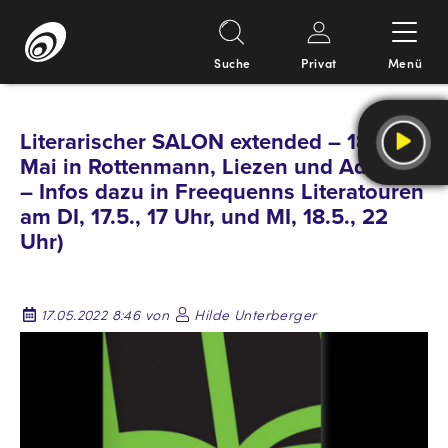
Suche
Privat
Menü
Springe
zum
Literarischer SALON extended – 18. – 21.
Inhalt
Mai in Rottenmann, Liezen und Admont
– Infos dazu in Freequenns Literatouren
am DI, 17.5., 17 Uhr, und MI, 18.5., 22
Uhr)
17.05.2022 8:46 von
Hilde Unterberger