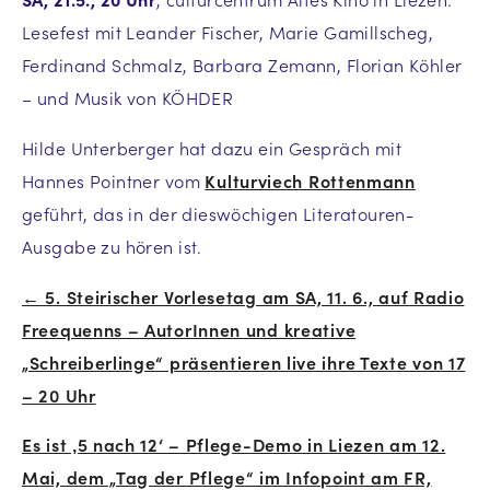
Lesefest mit Leander Fischer, Marie Gamillscheg,
Ferdinand Schmalz, Barbara Zemann, Florian Köhler
– und Musik von KÖHDER
Hilde Unterberger hat dazu ein Gespräch mit
Hannes Pointner vom
Kulturviech Rottenmann
geführt, das in der dieswöchigen Literatouren-
Ausgabe zu hören ist.
← 5. Steirischer Vorlesetag am SA, 11. 6., auf Radio
Beitrags-
Freequenns – AutorInnen und kreative
Navigation
„Schreiberlinge“ präsentieren live ihre Texte von 17
– 20 Uhr
Es ist ‚5 nach 12‘ – Pflege-Demo in Liezen am 12.
Mai, dem „Tag der Pflege“ im Infopoint am FR,