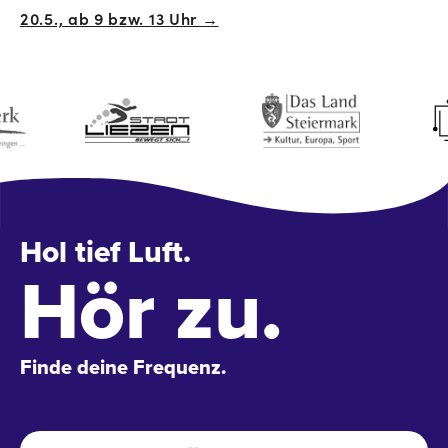
20.5., ab 9 bzw. 13 Uhr →
Hol tief Luft.
Hör zu.
Finde deine Frequenz.
Name
*
Vo