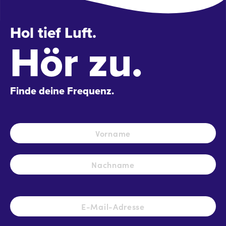
Hol tief Luft.
Hör zu.
Finde deine Frequenz.
Name
*
Vo
Na
E-
Mail-
Adresse
*