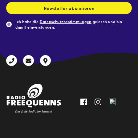
Newsletter abonnieren
Ich habe die
Datenschutzbestimmungen
gelesen und bin
damit einverstanden.
CAPTCHA
+43
radio@freequenns.at
Kulturhausstraße
3612
9,
30111-
A-
0
8940
Liezen