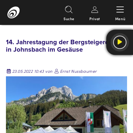
Suche
Privat
Menü
Springe
zum
14. Jahrestagung der Bergsteigerdörfer
Inhalt
in Johnsbach im Gesäuse
23.05.2022 10:43 von
Ernst Nussbaumer