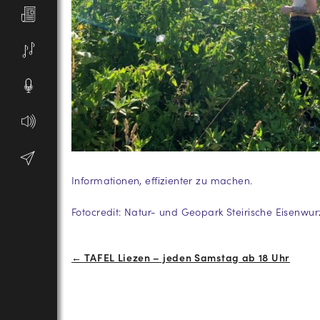
Informationen, effizienter zu machen.
Fotocredit: Natur- und Geopark Steirische Eisenwu
Beitrags-
← TAFEL Liezen – jeden Samstag ab 18 Uhr
Navigation