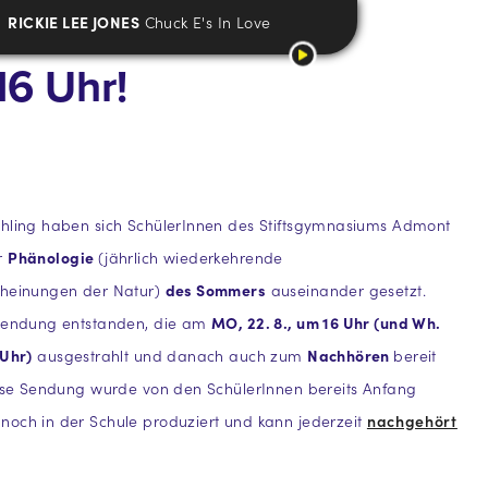
RICKIE LEE JONES
Chuck E's In Love
6 Uhr!
ühling haben sich SchülerInnen des Stiftsgymnasiums Admont
r
Phänologie
(jährlich wiederkehrende
cheinungen der Natur)
des Sommers
auseinander gesetzt.
 Sendung entstanden, die am
MO, 22. 8., um 16 Uhr (und Wh.
 Uhr)
ausgestrahlt und danach auch zum
Nachhören
bereit
iese Sendung wurde von den SchülerInnen bereits Anfang
noch in der Schule produziert und kann jederzeit
nachgehört