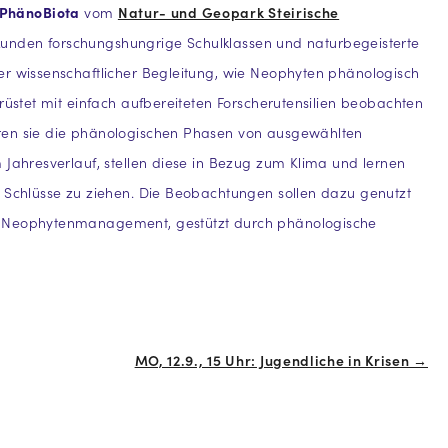
. PhänoBiota
vom
Natur- und Geopark Steirische
unden forschungshungrige Schulklassen und naturbegeisterte
r wissenschaftlicher Begleitung, wie Neophyten phänologisch
erüstet mit einfach aufbereiteten Forscherutensilien beobachten
en sie die phänologischen Phasen von ausgewählten
 Jahresverlauf, stellen diese in Bezug zum Klima und lernen
 Schlüsse zu ziehen. Die Beobachtungen sollen dazu genutzt
 Neophytenmanagement, gestützt durch phänologische
MO, 12.9., 15 Uhr: Jugendliche in Krisen →