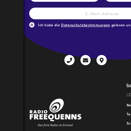
E-
Mail-
Adresse
*
Ich habe die
Datenschutzbestimmungen
gelesen und
CAPTCHA
+43
radio@freequenns
Kulturhauss
3612
9,
30111-
A-
0
8940
Liezen
L
N
T
Sc