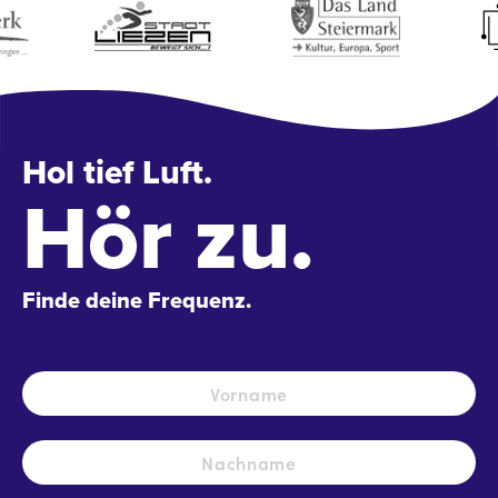
Hol tief Luft.
Hör zu.
Finde deine Frequenz.
Name
*
Vo
Na