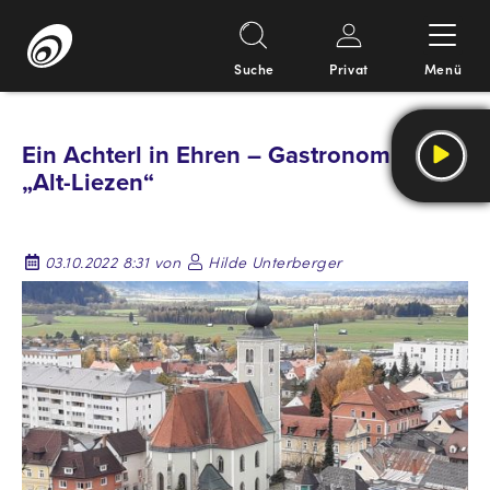
Suche
Privat
Menü
Springe
zum
Ein Achterl in Ehren – Gastronomie in
Inhalt
„Alt-Liezen“
03.10.2022 8:31 von
Hilde Unterberger