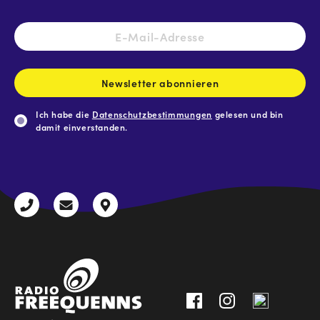
E-
Mail-
Adresse
*
Newsletter abonnieren
Ich habe die
Datenschutzbestimmungen
gelesen und bin
damit einverstanden.
CAPTCHA
+43
radio@freequenns.at
Kulturhausstraße
3612
9,
30111-
A-
0
8940
Liezen