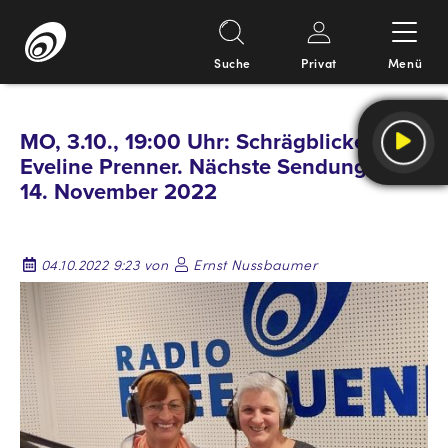
Suche
Privat
Menü
Springe
zum
MO, 3.10., 19:00 Uhr: Schrägblicke von
Inhalt
Eveline Prenner. Nächste Sendung am
14. November 2022
04.10.2022 9:23 von
Ernst Nussbaumer