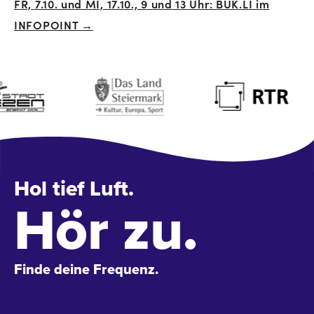
FR, 7.10. und MI, 17.10., 9 und 13 Uhr: BUK.LI im
INFOPOINT →
Hol tief Luft.
Hör zu.
Finde deine Frequenz.
Name
*