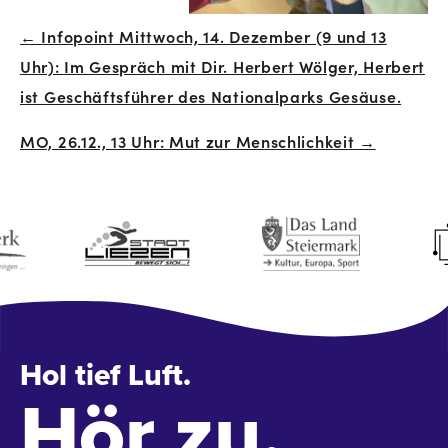
← Infopoint Mittwoch, 14. Dezember (9 und 13
Beitrags-
Uhr): Im Gespräch mit Dir. Herbert Wölger, Herbert
Navigation
ist Geschäftsführer des Nationalparks Gesäuse.
MO, 26.12., 13 Uhr: Mut zur Menschlichkeit →
Hol tief Luft.
Hör zu.