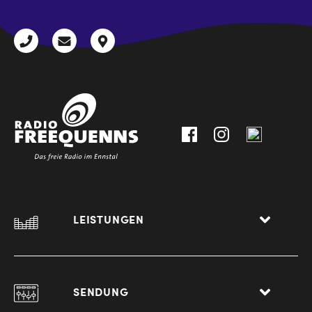
+43
radio@freequenns.at
Kulturhausstraße
3612
9,
30111-
A-
0
8940
Liezen
LEISTUNGEN
SENDUNG