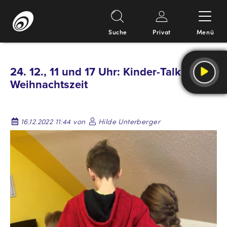
Suche
Privat
Menü
Springe
zum
24. 12., 11 und 17 Uhr: Kinder-Talk zur
Inhalt
Weihnachtszeit
16.12.2022 11:44 von
Hilde Unterberger