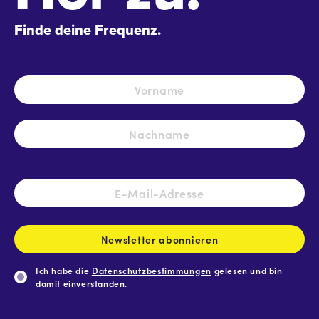
Finde deine Frequenz.
Name
*
Vo
Na
E-
Mail-
Adresse
*
Newsletter abonnieren
Ich habe die
Datenschutzbestimmungen
gelesen und bin
damit einverstanden.
CAPTCHA