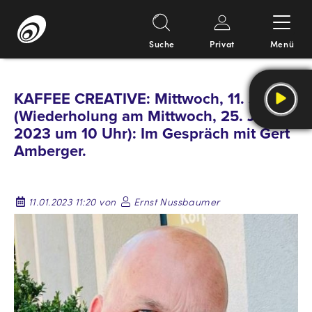
Suche
Privat
Menü
Springe
zum
KAFFEE CREATIVE: Mittwoch, 11. Jänner
Inhalt
(Wiederholung am Mittwoch, 25. Jänner.
2023 um 10 Uhr): Im Gespräch mit Gert
Amberger.
11.01.2023 11:20 von
Ernst Nussbaumer