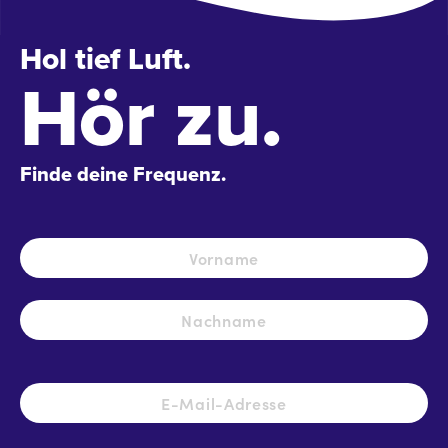
Hol tief Luft.
Hör zu.
Finde deine Frequenz.
Name
*
Vo
Na
E-
Mail-
Adresse
*