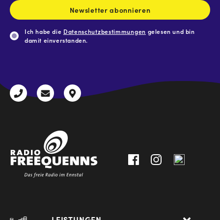
Newsletter abonnieren
Ich habe die
Datenschutzbestimmungen
gelesen und bin
damit einverstanden.
CAPTCHA
+43
radio@freequenns.at
Kulturhausstraße
3612
9,
30111-
A-
0
8940
Liezen
LEISTUNGEN