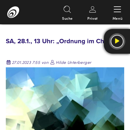
Suche
Privat
Menü
Springe
zum
SA, 28.1., 13 Uhr: „Ordnung im Chaos“
Inhalt
27.01.2023 7:55 von
Hilde Unterberger