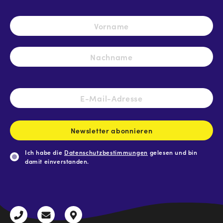
Name
*
Vo
Na
E-
Mail-
Adresse
*
Newsletter abonnieren
Ich habe die
Datenschutzbestimmungen
gelesen und bin
damit einverstanden.
CAPTCHA
+43
radio@freequenns.at
Kulturhausstraße