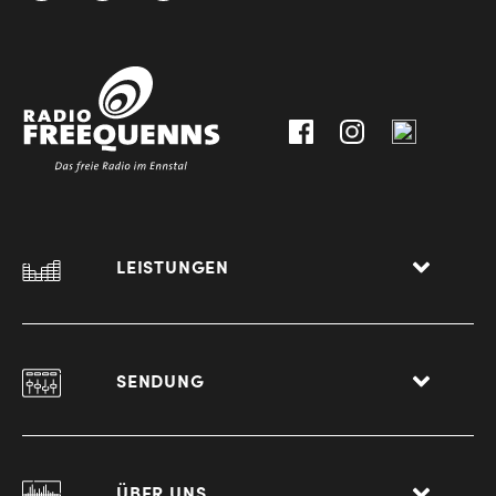
3612
9,
30111-
A-
0
8940
Liezen
LEISTUNGEN
SENDUNG
ÜBER UNS