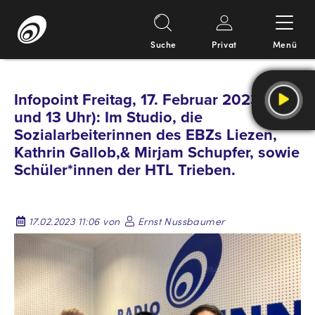
Suche
Privat
Menü
Springe
zum
Infopoint Freitag, 17. Februar 2023 (9
Inhalt
und 13 Uhr): Im Studio, die
Sozialarbeiterinnen des EBZs Liezen,
Kathrin Gallob,& Mirjam Schupfer, sowie
Schüler*innen der HTL Trieben.
17.02.2023 11:06 von
Ernst Nussbaumer