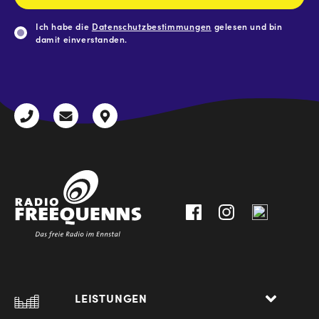
Ich habe die
Datenschutzbestimmungen
gelesen und bin
damit einverstanden.
CAPTCHA
+43
radio@freequenns.at
Kulturhausstraße
3612
9,
30111-
A-
0
8940
Liezen
LEISTUNGEN