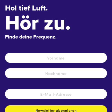
Hol tief Luft.
Hör zu.
Finde deine Frequenz.
Name
*
Vo
Na
E-
Mail-
Adresse
*
Newsletter abonnieren