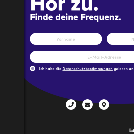
Hör zu.
Finde deine Frequenz.
Name
*
Vorname
E-
Mail-
Adresse
*
Ich habe die
Datenschutzbestimmungen
gelesen und
CAPTCHA
+43
radio@freequenns
Kulturhauss
3612
9,
30111-
A-
0
8940