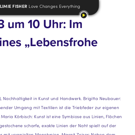
LIMIE FISHER
Love Changes Everything
 um 10 Uhr: Im
eines „Lebensfrohe
el, Nachhaltigkeit in Kunst und Handwerk. Brigitta Neubauer:
nder Umgang mit Textilien ist die Triebfeder zur eigenen
a Maria Körbisch: Kunst ist eine Symbiose aus Linien, Flächen
gestochene scharfe, exakte Linien der Naht spielt auf der
r mit verspielten Monotypien. Margit Zeiser: Neben dem