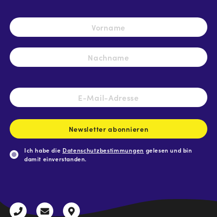
Name
*
Vo
Na
E-
Mail-
Adresse
*
Newsletter abonnieren
Ich habe die
Datenschutzbestimmungen
gelesen und bin
damit einverstanden.
CAPTCHA
+43
radio@freequenns.at
Kulturhausstraße