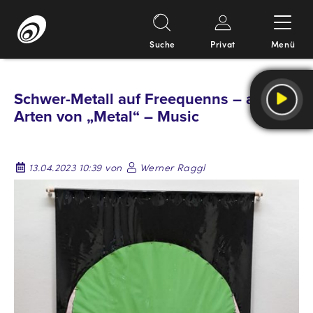
Suche
Privat
Menü
Springe
zum
Schwer-Metall auf Freequenns – alle
Inhalt
Arten von „Metal“ – Music
13.04.2023 10:39 von
Werner Raggl