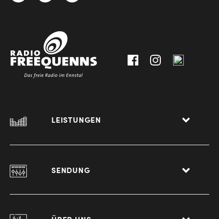
3612
9,
30111-
A-
0
8940
Liezen
LEISTUNGEN
SENDUNG