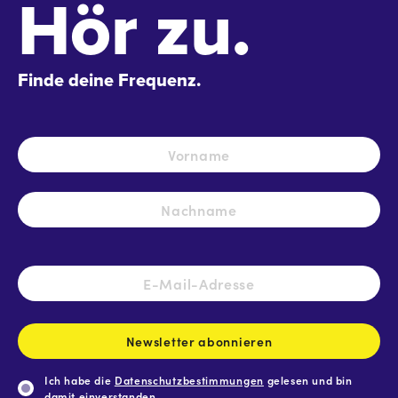
Hör zu.
Finde deine Frequenz.
Name
*
Vo
Na
E-
Mail-
Adresse
*
Newsletter abonnieren
Ich habe die
Datenschutzbestimmungen
gelesen und bin
damit einverstanden.