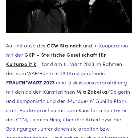
Auf Initiative des
CCW Stainach
und in Kooperation
mit der
GKP – Steirische Gesellschaft für
Kulturpolitik
– fand am 11. März 2023 im Rahmen
des vom WAF/Bündnis 0803 ausgerufenen
FRAUEN*MÄRZ 2023
eine Diskussionsveranstaltung
mit den beiden Künstlerinnen
Mia Zabelka
/Geigerin
und Komponistin und der ‚Murauerin‘ Gunilla Plank
statt. Beide sprachen mit dem Künstlerischen Leiter
des CCW, Thomas Hein, über ihre Arbeit bzw. die
Bedingungen, unter denen sie arbeiten bzw.
gearbeitet haben – und gaben auch eine Kostprobe