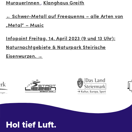
MurauerInnen
,
Klanghaus Greith
← Schwer-Metall auf Freequenns – alle Arten von
Beitrags-
„Metal“ – Music
Navigation
Infopoint Freitag, 14. April 2023 (9 und 13 Uhr):
Naturnachtgebiete & Naturpark Steirische
Eisenwurzen. →
Hol tief Luft.