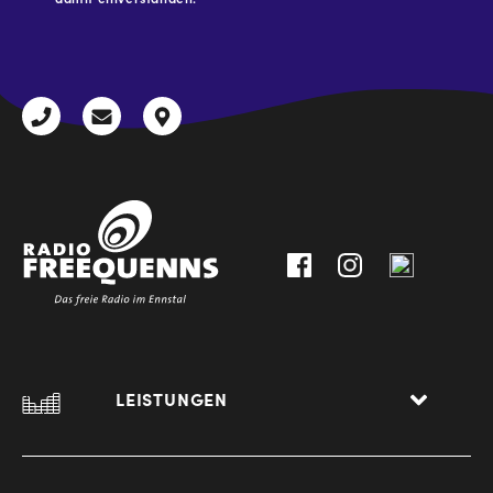
CAPTCHA
+43
radio@freequenns.at
Kulturhausstraße
3612
9,
30111-
A-
0
8940
Liezen
LEISTUNGEN