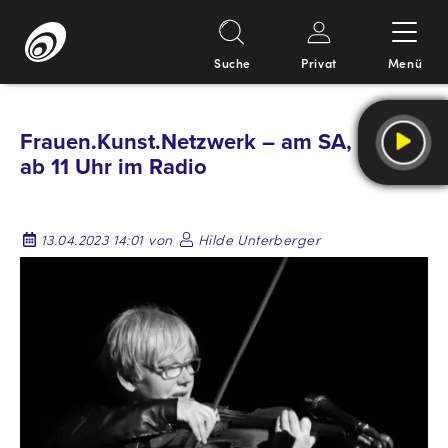
Suche
Privat
Menü
Springe
zum
Frauen.Kunst.Netzwerk – am SA, 15. 4.,
Inhalt
ab 11 Uhr im Radio
13.04.2023 14:01 von
Hilde Unterberger