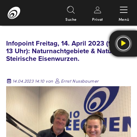
Suche
Privat
Menü
Springe
zum
Infopoint Freitag, 14. April 2023 (9 und
Inhalt
13 Uhr): Naturnachtgebiete & Naturpark
Steirische Eisenwurzen.
14.04.2023 14:10 von
Ernst Nussbaumer