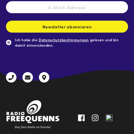
E-
Mail-
Adresse
*
Newsletter abonnieren
Ich habe die
Datenschutzbestimmungen
gelesen und bin
damit einverstanden.
CAPTCHA
+43
radio@freequenns.at
Kulturhausstraße
3612
9,
30111-
A-
0
8940
Liezen