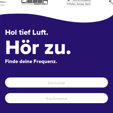
Hol tief Luft.
Hör zu.
Finde deine Frequenz.
Name
*
Vo
Na