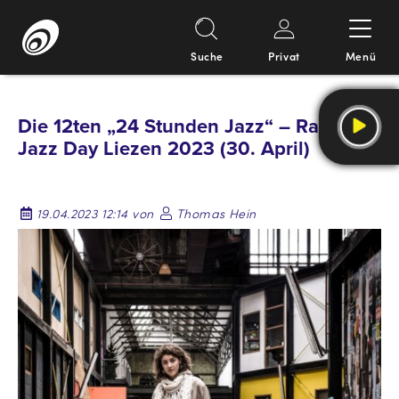
Suche
Privat
Menü
Springe
zum
Die 12ten „24 Stunden Jazz“ – Radio
Inhalt
Jazz Day Liezen 2023 (30. April)
19.04.2023 12:14 von
Thomas Hein