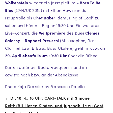
Wolkenstein
wieder ein Jazzspielfilm –
Born To Be
Blue
(CAN/UK 2015) mit Ethan Hawke in der
Hauptrolle als
Chet Baker
, dem „King of Cool“ zu
sehen und hören – Beginn 19:30 Uhr. Ein weiteres
Live-Konzert, die
Weltpremiere
des
Duos Clemes
Salesny – Raphael Preuschl
(Altsaxophon, Bass
Clarinet bzw. E-Bass, Bass-Ukulele) geht im ccw. am
29. April ebenfalls um 19:30 Uhr
über die Bühne.
Karten dafür bei Radio Freequenns und im
ccw.stainach bzw. an der Abendkasse.
Photo Kaja Draksler by Francesca Patella
← DI, 18. 4., 18 Uhr: CARI-TALK mit Simone
Beitrags-
Reith/BH Liezen Kinder- und Jugendhilfe zu Gast
Navigation
bei Gudrun Marl