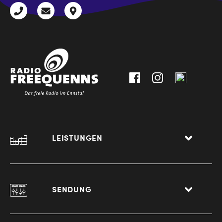
+43
radio@freequenns.at
Kulturhausstraße
3612
9,
30111-
A-
0
8940
Liezen
LEISTUNGEN
SENDUNG