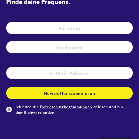
Finde deine Frequenz.
Name
*
Vo
Na
E-
Mail-
Adresse
*
Newsletter abonnieren
Ich habe die
Datenschutzbestimmungen
gelesen und bin
damit einverstanden.
CAPTCHA