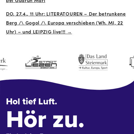
DO, 27.4., 11 Uhr: LITERATOUREN – Der betrunkene
Berg /\ Gogol /\ Europa verschieben (Wh. MI, 22
Uhr) – und LEIPZIG live!!! →
Hol tief Luft.
Hör zu.