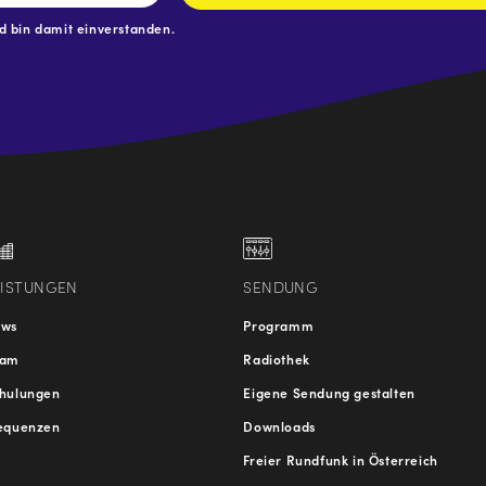
 bin damit einverstanden.
.at
traße
EISTUNGEN
SENDUNG
ews
Programm
eam
Radiothek
hulungen
Eigene Sendung gestalten
equenzen
Downloads
Freier Rundfunk in Österreich