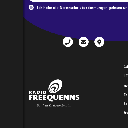
Adresse
*
Ich habe die
Datenschutzbestimmungen
gelesen und
CAPTCHA
+43
radio@freequenns
Kulturhauss
3612
9,
30111-
A-
0
8940
Liezen
L
N
T
Sc
Fr