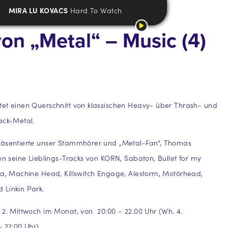
MIRA LU KOVACS
Hard To Watch
on „Metal“ – Music (4)
et einen Querschnitt von klassischen Heavy- über Thrash- und
ack-Metal.
räsentierte unser Stammhörer und „Metal-Fan“, Thomas
zen seine Lieblings-Tracks von KORN, Sabaton, Bullet for my
na, Machine Head, Killswitch Engage, Alestorm, Motörhead,
 Linkin Park.
 2. Mittwoch im Monat, von 20:00 – 22.00 Uhr (Wh. 4.
– 22:00 Uhr)