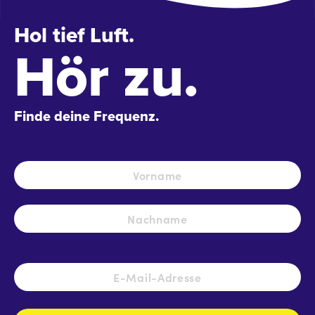
Hol tief Luft.
Hör zu.
Finde deine Frequenz.
Name
*
Vo
Na
E-
Mail-
Adresse
*