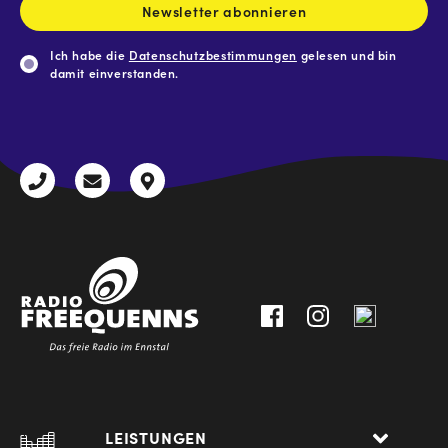
Newsletter abonnieren
Ich habe die
Datenschutzbestimmungen
gelesen und bin
damit einverstanden.
CAPTCHA
+43
radio@freequenns.at
Kulturhausstraße
3612
9,
30111-
A-
0
8940
Liezen
LEISTUNGEN