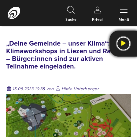
Suche
Privat
Menü
Springe
zum
„Deine Gemeinde – unser Klima“:
Inhalt
Klimaworkshops in Liezen und Ramsau
– Bürger:innen sind zur aktiven
Teilnahme eingeladen.
15.05.2023 10:38 von
Hilde Unterberger