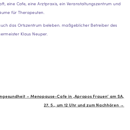
, eine Cafe, eine Arztpraxis, ein Veranstaltungszentrum und
Räume für Therapeuten.
auch das Ortszentrum beleben. maßgeblicher Betreiber des
rgermeister Klaus Neuper.
engesundheit – Menopause-Cafe in ‚Apropos Frauen‘ am SA,
27. 5., um 12 Uhr und zum Nachhören →