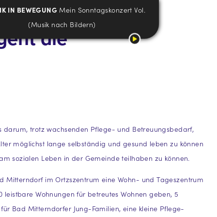
IK IN BEWEGUNG
Mein Sonntagskonzert Vol.
(Musik nach Bildern)
geht die
its darum, trotz wachsenden Pflege- und Betreuungsbedarf,
lter möglichst lange selbständig und gesund leben zu können
 am sozialen Leben in der Gemeinde teilhaben zu können.
d Mitterndorf im Ortzszentrum eine Wohn- und Tageszentrum
50 leistbare Wohnungen für betreutes Wohnen geben, 5
ür Bad Mitterndorfer Jung-Familien, eine kleine Pflege-