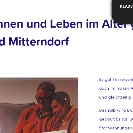
KLASS
nen und Leben im Alter 
 Mitterndorf
Es geht einerse
auch im hohen A
und gleichzeitig
Deshalb wird Ba
gebaut: Es soll 
Startwohnungen f